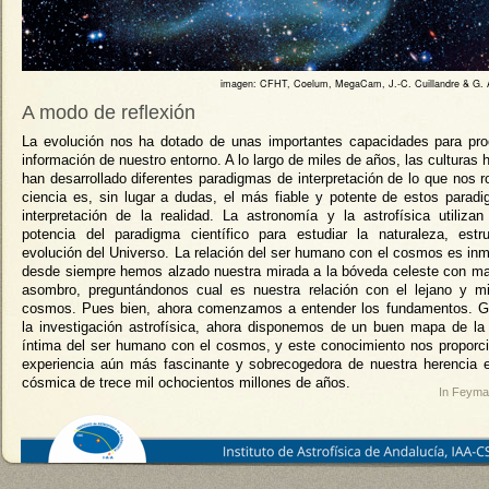
imagen: CFHT, Coelum, MegaCam, J.-C. Cuillandre & G. 
A modo de reflexión
La evolución nos ha dotado de unas importantes capacidades para pro
información de nuestro entorno. A lo largo de miles de años, las cultura
han desarrollado diferentes paradigmas de interpretación de lo que nos r
ciencia es, sin lugar a dudas, el más fiable y potente de estos parad
interpretación de la realidad. La astronomía y la astrofísica utilizan
potencia del paradigma científico para estudiar la naturaleza, estr
evolución del Universo. La relación del ser humano con el cosmos es inm
desde siempre hemos alzado nuestra mirada a la bóveda celeste con mar
asombro, preguntándonos cual es nuestra relación con el lejano y mi
cosmos. Pues bien, ahora comenzamos a entender los fundamentos. G
la investigación astrofísica, ahora disponemos de un buen mapa de la 
íntima del ser humano con el cosmos, y este conocimiento nos proporc
experiencia aún más fascinante y sobrecogedora de nuestra herencia e
cósmica de trece mil ochocientos millones de años.
In Feyma